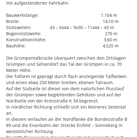
mit aufgeständerter Fahrbahn
Bauwerkslänge: 1.104 m
Breite: 14,10 m
Stützweiten: 43 – 6x44 – 9x30 – 11x44 – 43 m
Bogenstützweite: 270 m
Konstruktionshöhe: 3,60 m
Bauhöhe: 4,525 m
Die Grümpentalbrücke überquert zwischen den Ortslagen
Grümpen und Selsendorf das Tal der Grümpen in ca. 70
Meter Höhe.
Die Talform ist geprägt durch flach ansteigende Talflanken
und einen etwa 250 Meter breiten, ebenen Talraum.
Auf der Südseite ist dieser von dem natürlichen Flusslauf
der Grümpen sowie begleitenden Gehölzen und auf der
Nordseite von der Kreisstraße K 34 begrenzt.
In nördlicher Richtung schließt sich ein kleineres Seitental
an.
In diesem verlaufen an der Nordflanke die Bundesstraße B
89 und die Eisenbahn der Strecke Eisfeld – Sonneberg in
westöstlicher Richtung.