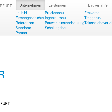
Unternehmen
Leistungen
Bauverfahren
Leitbild
Brückenbau
Freivorbau
Firmengeschichte
Ingenieurbau
Traggerüst
Referenzen
Bauwerksinstandsetzung
Taktschiebeverfa
Standorte
Schalungsbau
Partner