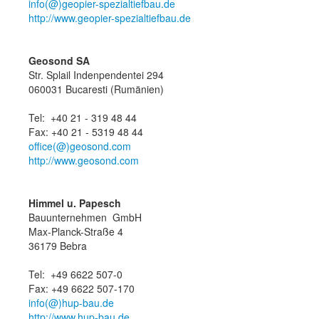
info(@)geopier-spezialtiefbau.de
http://www.geopier-spezialtiefbau.de
Geosond SA
Str. Splail Indenpendentei 294
060031 Bucaresti (Rumänien)
Tel: +40 21 - 319 48 44
Fax: +40 21 - 5319 48 44
office(@)geosond.com
http://www.geosond.com
Himmel u. Papesch
Bauunternehmen GmbH
Max-Planck-Straße 4
36179 Bebra
Tel: +49 6622 507-0
Fax: +49 6622 507-170
info(@)hup-bau.de
http://www.hup-bau.de