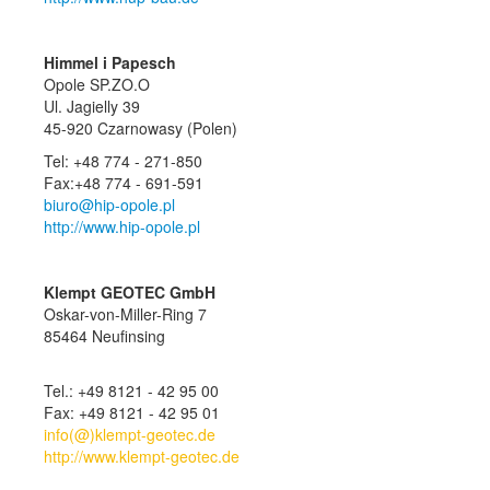
Himmel i Papesch
Opole SP.ZO.O
Ul. Jagielly 39
45-920 Czarnowasy (Polen)
Tel: +48 774 - 271-850
Fax:+48 774 - 691-591
biuro@hip-opole.pl
http://www.hip-opole.pl
Klempt GEOTEC GmbH
Oskar-von-Miller-Ring 7
85464 Neufinsing
Tel.: +49 8121 - 42 95 00
Fax: +49 8121 - 42 95 01
info(@)klempt-geotec.de
http://www.klempt-geotec.de