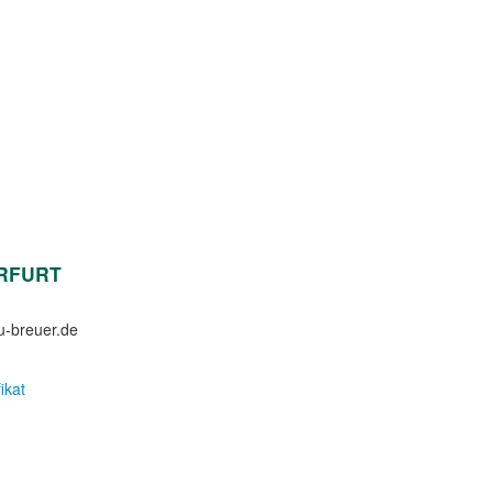
ERFURT
u-breuer.de