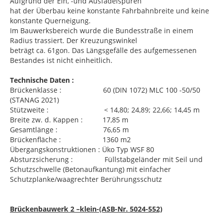
Aufgrund der Ein, -und Ausfädelspuren
hat der Überbau keine konstante Fahrbahnbreite und keine
konstante Querneigung.
Im Bauwerksbereich wurde die Bundesstraße in einem
Radius trassiert. Der Kreuzungswinkel
beträgt ca. 61gon. Das Längsgefälle des aufgemessenen
Bestandes ist nicht einheitlich.
Technische Daten :
Brückenklasse : 60 (DIN 1072) MLC 100 -50/50
(STANAG 2021)
Stützweite : < 14,80; 24,89; 22,66; 14,45 m
Breite zw. d. Kappen : 17,85 m
Gesamtlänge : 76,65 m
Brückenfläche : 1360 m2
Übergangskonstruktionen : Üko Typ WSF 80
Absturzsicherung : Füllstabgeländer mit Seil und
Schutzschwelle (Betonaufkantung) mit einfacher
Schutzplanke/waagrechter Berührungsschutz
Brückenbauwerk 2 –klein-(ASB-Nr. 5024-552)